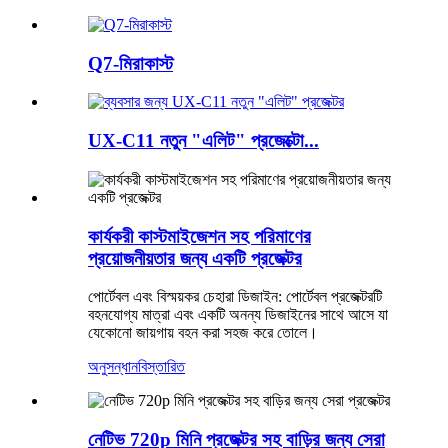
Q7-মিরাকাস্ট
UX-C11 নতুন "এলিট" প্রজেক্টো...
কার্যকরী কাস্টমাইজেশন সহ পরিমাণের
প্রয়োজনীয়তার জন্য একটি প্রজেক্টর
পোর্টেবল এবং বিস্ময়কর চেহারা ডিজাইন: পোর্টেবল প্রজেক্টরটি
বহনযোগ্য মাত্রা এবং একটি অনন্য ডিজাইনের সাথে আসে যা
যেকোনো জায়গায় বহন করা সহজ করে তোলে।
অনুসন্ধান
বিস্তারিত
নেটিভ 720p মিনি প্রজেক্টর সহ বাড়ির জন্য সেরা