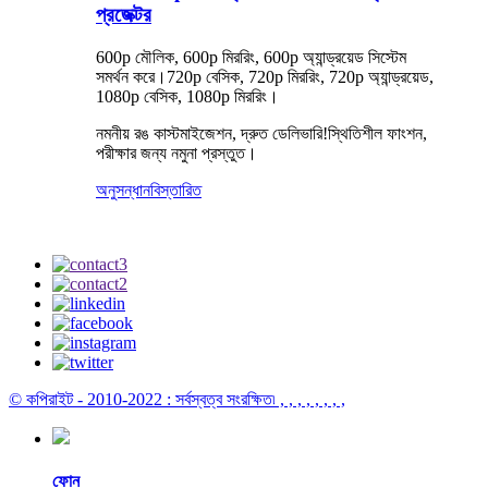
প্রজেক্টর
600p মৌলিক, 600p মিররিং, 600p অ্যান্ড্রয়েড সিস্টেম
সমর্থন করে।720p বেসিক, 720p মিররিং, 720p অ্যান্ড্রয়েড,
1080p বেসিক, 1080p মিররিং।
নমনীয় রঙ কাস্টমাইজেশন, দ্রুত ডেলিভারি!স্থিতিশীল ফাংশন,
পরীক্ষার জন্য নমুনা প্রস্তুত।
অনুসন্ধান
বিস্তারিত
© কপিরাইট - 2010-2022 : সর্বস্বত্ব সংরক্ষিত৷
, , , , , , , ,
ফোন