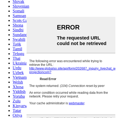
Slovak
Slovenian
Somali
Samoan
Scots Gaelic
Shona
Sindhi
Sundanese
Swahili
Tajik
Tamil
Telugu
Thai
Ukrainian
Urdu
Uzbek
Vietnamese
Welsh
Xhosa
Yiddish
Yoruba
Zulu
Kinyarwanda
Tatar
Oriya