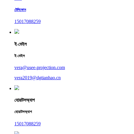
টেলিফোন
15017088259
ই-মেইল
ই-মেইল
vera@usee-projection.com
vera2019@dgtianhao.cn
হোয়াটসঅ্যাপ
হোয়াটসঅ্যাপ
15017088259