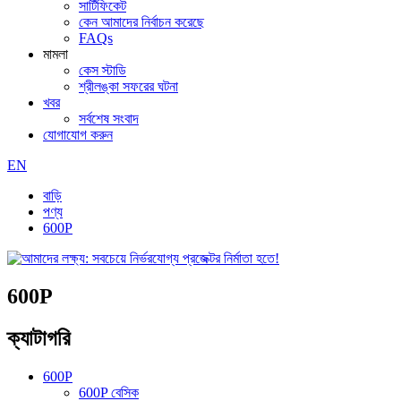
সার্টিফিকেট
কেন আমাদের নির্বাচন করেছে
FAQs
মামলা
কেস স্টাডি
শ্রীলঙ্কা সফরের ঘটনা
খবর
সর্বশেষ সংবাদ
যোগাযোগ করুন
EN
বাড়ি
পণ্য
600P
600P
ক্যাটাগরি
600P
600P বেসিক