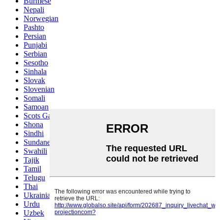
Burmese
Nepali
Norwegian
Pashto
Persian
Punjabi
Serbian
Sesotho
Sinhala
Slovak
Slovenian
Somali
Samoan
Scots Gaelic
Shona
Sindhi
Sundanese
Swahili
Tajik
Tamil
Telugu
Thai
Ukrainian
Urdu
Uzbek