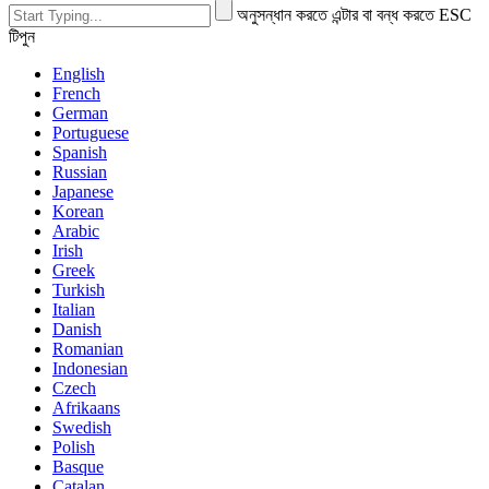
অনুসন্ধান করতে এন্টার বা বন্ধ করতে ESC
টিপুন
English
French
German
Portuguese
Spanish
Russian
Japanese
Korean
Arabic
Irish
Greek
Turkish
Italian
Danish
Romanian
Indonesian
Czech
Afrikaans
Swedish
Polish
Basque
Catalan