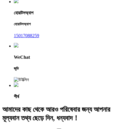
হোয়াটসঅ্যাপ
হোয়াটসঅ্যাপ
15017088259
WeChat
জুডি
শীর্ষ
আমাদের কাছ থেকে আরও পরিষেবার জন্য আপনার
মূল্যবান তথ্য ছেড়ে দিন, ধন্যবাদ！