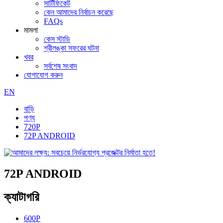
সার্টিফিকেট
কেন আমাদের নির্বাচন করেছে
FAQs
মামলা
কেস স্টাডি
শ্রীলঙ্কা সফরের ঘটনা
খবর
সর্বশেষ সংবাদ
যোগাযোগ করুন
EN
বাড়ি
পণ্য
720P
72P ANDROID
72P ANDROID
ক্যাটাগরি
600P