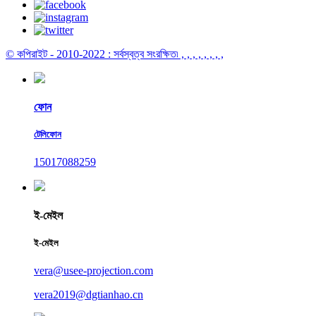
© কপিরাইট - 2010-2022 : সর্বস্বত্ব সংরক্ষিত৷
, , , , , , , ,
ফোন
টেলিফোন
15017088259
ই-মেইল
ই-মেইল
vera@usee-projection.com
vera2019@dgtianhao.cn