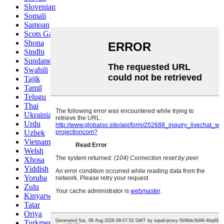
Slovenian
Somali
Samoan
Scots Gaelic
Shona
Sindhi
Sundanese
Swahili
Tajik
Tamil
Telugu
Thai
Ukrainian
Urdu
Uzbek
Vietnamese
Welsh
Xhosa
Yiddish
Yoruba
Zulu
Kinyarwanda
Tatar
Oriya
Turkmen