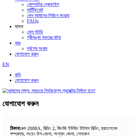
কোম্পানির প্রোফাইল
সার্টিফিকেট
কেন আমাদের নির্বাচন করেছে
FAQs
মামলা
কেস স্টাডি
শ্রীলঙ্কা সফরের ঘটনা
খবর
সর্বশেষ সংবাদ
যোগাযোগ করুন
EN
বাড়ি
যোগাযোগ করুন
যোগাযোগ করুন
ঠিকানা:
রুম 2008A, বিল্ডিং 2, জিংজি ইউজিং টাইমস বিল্ডিং, হুয়াংগেকেং
সম্প্রদায়, লংচেং উপ-জেলা, লংগ্যাং জেলা, শেনজেন