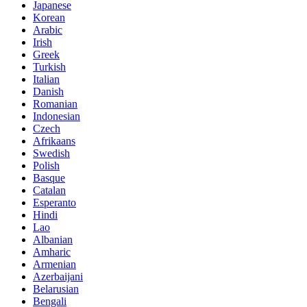
Japanese
Korean
Arabic
Irish
Greek
Turkish
Italian
Danish
Romanian
Indonesian
Czech
Afrikaans
Swedish
Polish
Basque
Catalan
Esperanto
Hindi
Lao
Albanian
Amharic
Armenian
Azerbaijani
Belarusian
Bengali