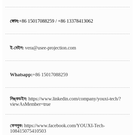
ফোন:
+86 15017088259 / +86 13378413062
ই-মেইল:
vera@usee-projection.com
Whatsapp:
+86 15017088259
লিঙ্কডইন:
https://www.linkedin.com/company/youxi-tech/?
viewAsMember=true
ফেসবুক:
https://www.facebook.com/YOUXI-Tech-
108415075410503