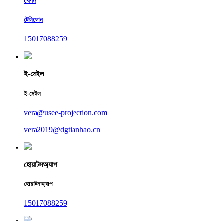
ফোন
টেলিফোন
15017088259
ই-মেইল
ই-মেইল
vera@usee-projection.com
vera2019@dgtianhao.cn
হোয়াটসঅ্যাপ
হোয়াটসঅ্যাপ
15017088259